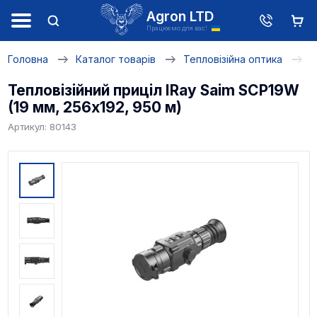
Agron LTD
Працюємо для вас!
Головна
Каталог товарів
Тепловізійна оптика
Т
Тепловізійний приціл IRay Saim SCP19W
(19 мм, 256х192, 950 м)
Артикул: 80143