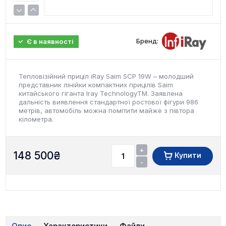
Бренд:
Є в наявності
Тепловізійний приціл iRay Saim SCP 19W – молодший
представник лінійки компактних прицілів Saim
китайського гіганта Iray TechnologyТМ. Заявлена
дальність виявлення стандартної ростової фігури 986
метрів, автомобіль можна помітити майже з півтора
кілометра.
+
148 500
₴
Купити
-