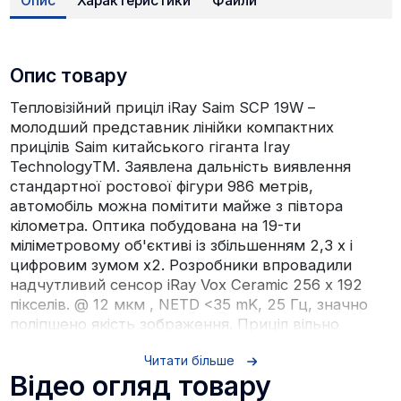
Опис
Характеристики
Файли
Опис товару
Тепловізійний приціл iRay Saim SCP 19W –
молодший представник лінійки компактних
прицілів Saim китайського гіганта Iray
TechnologyТМ. Заявлена дальність виявлення
стандартної ростової фігури 986 метрів,
автомобіль можна помітити майже з півтора
кілометра. Оптика побудована на 19-ти
міліметровому об'єктиві із збільшенням 2,3 х і
цифровим зумом х2. Розробники впровадили
надчутливий сенсор iRay Vox Ceramic 256 х 192
пікселів. @ 12 мкм , NETD <35 mK, 25 Гц, значно
поліпшено якість зображення. Приціл вільно
бачить крізь густий туман, щільні атмосферні
Читати більше
опади. Стрілок, який знайшов тварину з
Відео огляд товару
недосяжного для його органів нюху відстані, може