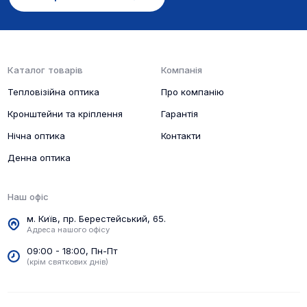
обстановку, стрілець точніше ідентифікує ціль і
направить зброю в забійну зону.
Датчики M-Sensor завалу по горизонталі і
вертикалі допоможуть контролювати положення
Каталог товарів
Компанія
зброї при пострілах на середніх і дальніх
Тепловізійна оптика
Про компанію
дистанціях. Дані відображаються по краях екрану
в полі зору.
Кронштейни та кріплення
Гарантія
Нічна оптика
Контакти
Денна оптика
Наш офіс
м. Київ, пр. Берестейський, 65.
Рекордер і Wi-Fi модуль значно розширили
Адреса нашого офісу
функціонал пристрою в порівнянні з попередньою
моделлю. Записуйте якісне відео моментів
09:00 - 18:00, Пн-Пт
(крім святкових днів)
пострілів, робіть фото здобутих трофеїв. Скачуйте
мобільний додаток і віддалено керуйте
налаштуваннями прицілу, дивіться полювання в