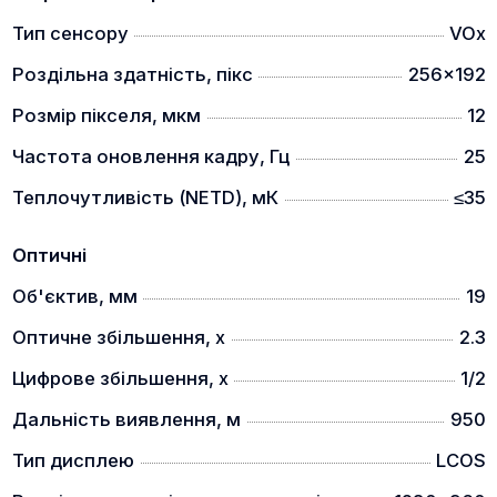
Тип сенсору
VOx
Роздільна здатність, пікс
256x192
Оптичний модуль побудований на довгофокусном
об'єктиві F19 / f1.0 з ручним фокусуванням. Штатне
Розмір пікселя, мкм
12
збільшення 2,3 х, цифровий зум х2 видасть
Частота оновлення кадру, Гц
25
показник 4,6 разів. Кут поля зору 9,2°х 6,9° чудово
підходить для швидкого пошуку та оглядових
Теплочутливість (NETD), мК
≤35
спостережень. Стрілки можуть спостерігати
область простору розміром 16,1 х 12,4 метрів на
Оптичні
100 метровому віддалі. Різкість на дистанцію або
спостережуваний об'єкт здійснюється шляхом
Об'єктив, мм
19
обертання кільця на об'єктиві. Мінімальна
дистанція 5 метрів.
Оптичне збільшення, x
2.3
Цифрове збільшення, x
1/2
Дальність виявлення, м
950
Тип дисплею
LCOS